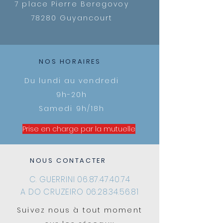
7 place Pierre Beregovoy
78280 Guyancourt
NOS HORAIRES
Du lundi au vendredi
9h-20h
Samedi 9h/18h
Prise en charge par la mutuelle
NOUS CONTACTER
C. GUERRINI 06.87.47.40.74
A DO CRUZEIRO
06.28.34.56.81
Suivez nous à tout moment