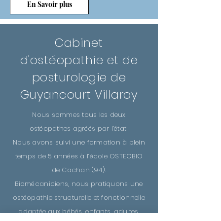
En Savoir plus
Cabinet
d'ostéopathie et de
posturologie de
Guyancourt Villaroy
Nous sommes tous les deux
ostéopathes agréés par l’état
Nous avons suivi une formation à plein
temps de 5 années à l’école OSTEOBIO
de Cachan (94).
Biomécaniciens, nous pratiquons une
ostéopathie structurelle et fonctionnelle
adaptée aux bébés, enfants, adultes,