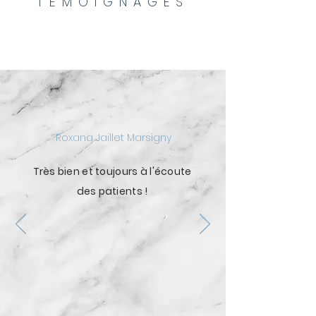
TÉMOIGNAGES
Roxana Jaillet Marsigny
Très bien et toujours à l'écoute
des patients !