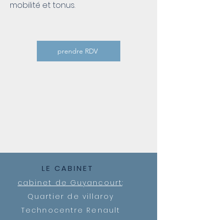
mobilité et tonus.
prendre RDV
LE CABINET
cabinet de Guyancourt
:
Quartier de villaroy
Technocentre Renault